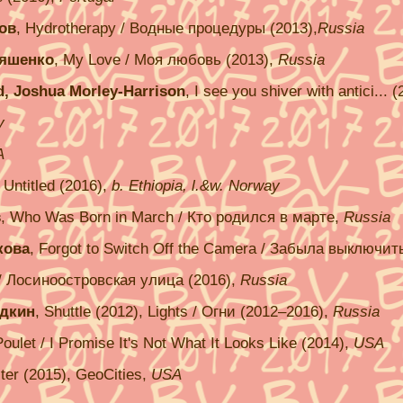
тов
, Hydrotherapy / Водные процедуры (2013),
Russia
Ляшенко
, My Love / Моя любовь (2013),
Russia
id, Joshua Morley-Harrison
, I see you shiver with antici... 
y
A
, Untitled (2016),
b. Ethiopia, l.&w. Norway
в
, Who Was Born in March / Кто родился в марте,
Russia
кова
, Forgot to Switch Off the Camera / Забыла выключит
a / Лосиноостровская улица (2016),
Russia
удкин
, Shuttle (2012), Lights / Огни (2012–2016),
Russia
Poulet / I Promise It's Not What It Looks Like (2014),
USA
ster (2015), GeoCities,
USA