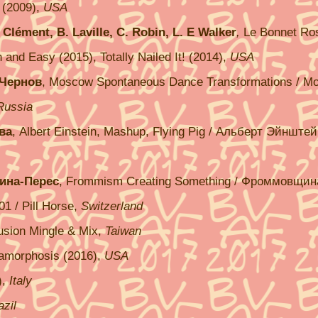
s (2009),
USA
 Clément, B. Laville, C. Robin, L. E Walker
,
Le Bonnet Ro
n and Easy (2015), Totally Nailed It! (2014),
USA
 Чернов
, Moscow Spontaneous Dance Transformations / М
Russia
ва
, Albert Einstein, Mashup, Flying Pig / Альберт Эйнште
лина-Перес
, Frommism Creating Something / Фроммовщина
01 / Pill Horse,
Switzerland
usion Mingle & Mix,
Taiwan
amorphosis (2016),
USA
),
Italy
azil