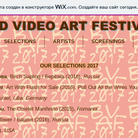
йта создан в конструкторе
.com
. Создайте ваш сайт сегодня.
D VIDEO ART FESTI
SELECTIONS
ARTISTS
SCREENINGS
OUR SELECTIONS 2017
ова
,
Birch Sapling / Берёзка (2016),
Russia
ni
, Art With Flash for Sale (2016), Pull Out All the Wires Yo
Israel, l.&w. Germany
nu
, The Omelet Manifesto (2015),
Romania
 Tower / Башня (2016),
Russia
),
USA