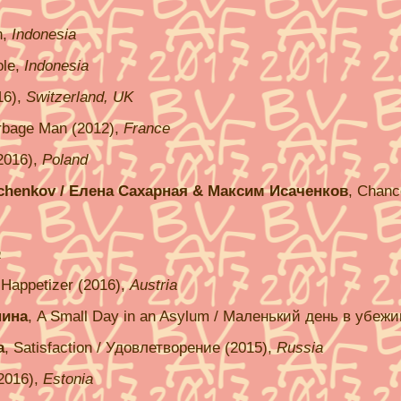
n,
Indonesia
ole,
Indonesia
16),
Switzerland, UK
rbage Man (2012),
France
(2016),
Poland
achenkov / Елена Сахарная & Максим Исаченков
, Chanc
a
, Happetizer (2016),
Austria
нина
, A Small Day in an Asylum / Маленький день в убеж
а
, Satisfaction / Удовлетворение (2015),
Russia
(2016),
Estonia