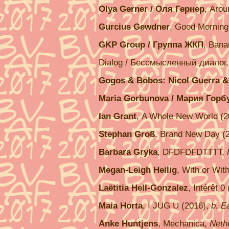
Olya Gerner / Оля Гернер
, Arou
Gurcius Gewdner
, Good Morning 
GKP Group / Группа ЖКП
, Bana
Dialog / Бессмысленный диалог
Gogos & Bobos: Nicol Guerra & 
Maria Gorbunova / Мария Горб
Ian Grant
, A Whole New World (2
Stephan Groß
, Brand New Day (
Barbara Gryka
, DFDFDFDTTTT,
Megan-Leigh Heilig
, With or Wit
Laëtitia Hell-Gonzalez
, Intérêt 0
Maia Horta
, I JUG U (2016),
b. E
Anke Huntjens
, Mechanica,
Neth