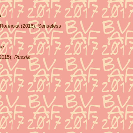
l
 Поллока (2016), Senseless
ce
(2015),
Russia