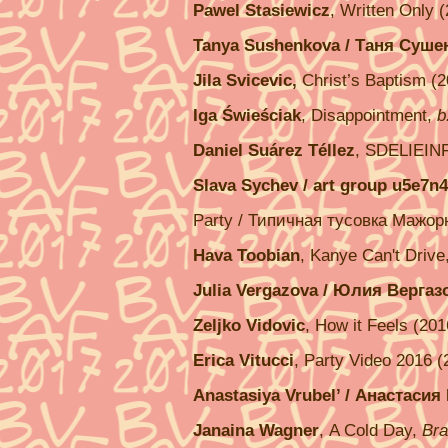
Pawel Stasiewicz
, Written Only 
Tanya Sushenkova / Таня Суше
Jila Svicevic,
Christ’s Baptism (
Iga Świeściak
, Disappointment,
b
Daniel Suárez Téllez
, SDELIEINF
Slava Sychev / art group u5e7
Party / Типичная тусовка Мажор
Hava Toobian
, Kanye Can't Drive
Julia Vergazova / Юлия Вергаз
Zeljko Vidovic
, How it Feels (20
Erica Vitucci
, Party Video 2016 
Anastasiya Vrubel’ / Анастаси
Janaina Wagner
,
A Cold Day,
Bra