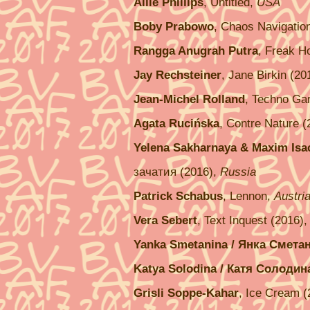
Allie Phillips
, Untitled,
USA
Boby Prabowo
, Chaos Navigatio
Rangga Anugrah Putra
, Freak H
Jay Rechsteiner
, Jane Birkin (20
Jean-Michel Rolland
, Techno Ga
Agata Rucińska
, Contre Nature 
Yelena Sakharnaya & Maxim Is
зачатия (2016),
Russia
Patrick Schabus
, Lennon,
Austri
Vera Sebert
, Text Inquest (2016)
Yanka Smetanina / Янка Смета
Katya Solodina / Катя Солодин
Grisli Soppe-Kahar
, Ice Cream 