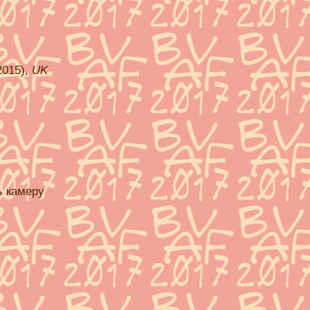
(2015),
UK
ь камеру