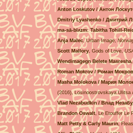
Anton Loskutov / Антон Лоску
Dmitriy Lyashenko / Дмитрий 
ma-sā-blʌɪm: Tabitha Tohill-Re
Anja Malec
, Urban Image,
Norwa
Scott Mallory
, Gods of Love,
US
Wendimagegn Belete Masresha
Roman Mokrov / Роман Мокро
Masha Molokova / Мария Моло
(2016), Losinoostrovskaya Ulits
Vlad Nezabudkin / Влад Незаб
Brandon Oswalt
, Le Etouffer Le 
Matt Petty & Carly Maurin
, Flea