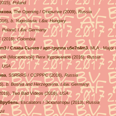
(2015),
Poland
нкова
, The Opening / Открытие (2009),
Russia
2016),
b. Yugoslavia, l.&w. Hungary
. Poland, l.&w. Germany
 (2016),
Colombia
n4m3 / Слава Сычев / арт-группа u5e7n4m3
, MLA - Major 
ной (Московской) Лиги Художников (2016),
Russia
,
USA
ова
, SSRRRS / ССРРРС (2016),
Russia
16),
b. Bosnia and Herzegovina, l.&w. Germany
(2016), Two Bad Videos (2016),
USA
я Врубель
, Escalators / Эскалаторы (2013),
Russia
zil