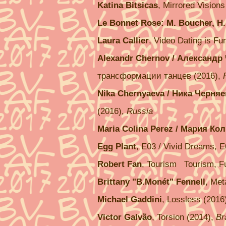
Katina Bitsicas
, Mirrored Vision
Le Bonnet Rose:
M. Boucher, H.
Laura Callier
, Video Dating is Fu
Alexandr Chernov / Александр
трансформации танцев (2016),
Nika Chernyaeva / Ника Черняе
(2016),
Russia
Maria Colina Perez / Мария Ко
Egg Plant
, E03 / Vivid Dreams, E
Robert Fan
, Tourism Tourism, F
Brittany "B.Monét" Fennell
, Met
Michael Gaddini
, Lossless (2016
Victor Galvão
, Torsion (2014),
Br