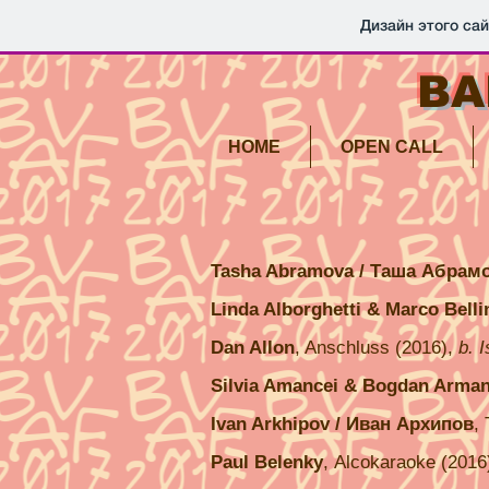
Дизайн этого са
BA
HOME
OPEN CALL
Tasha Abramova / Таша Абрам
Linda Alborghetti & Marco Belli
Dan Allon
, Anschluss (2016),
b. 
Silvia Amancei & Bogdan Arma
Ivan Arkhipov / Иван Архипов
,
Paul Belenky
, Alcokaraoke (2016