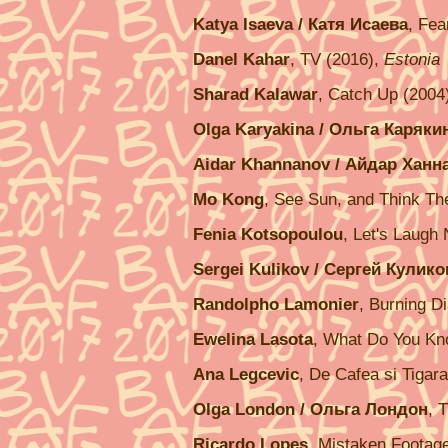
Katya Isaeva / Катя Исаева
, Fea
Danel Kahar
, TV (2016),
Estonia
Sharad Kalawar
, Catch Up (2004
Olga Karyakina / Ольга Каряки
Aidar Khannanov / Айдар Ханн
Mo Kong
, See Sun, and Think T
Fenia Kotsopoulou
, Let's Laug
Sergei Kulikov / Сергей Кулико
Randolpho Lamonier
, Burning D
Ewelina Lasota
, What Do You Kn
Ana Legcevic
, De Cafea si Tigar
Olga London / Ольга Лондон
, 
Ricardo Lopes
, Mistaken Footag