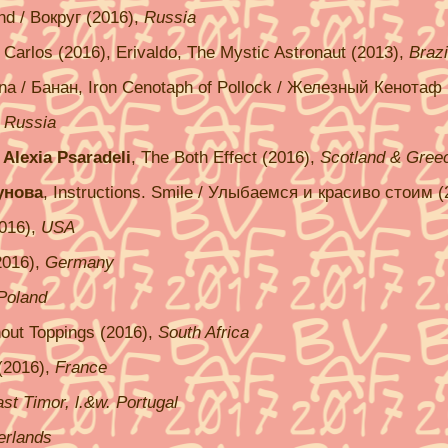
nd / Вокруг (2016),
Russia
Carlos (2016), Erivaldo, The Mystic Astronaut (2013),
Brazi
na / Банан, Iron Cenotaph of Pollock / Железный Кенотаф
,
Russia
Alexia Psaradeli
, The Both Effect (2016),
Scotland & Gree
унова
, Instructions. Smile / Улыбаемся и красиво стоим 
016),
USA
2016),
Germany
Poland
hout Toppings (2016),
South Africa
 (2016),
France
ast Timor, l.&w. Portugal
erlands