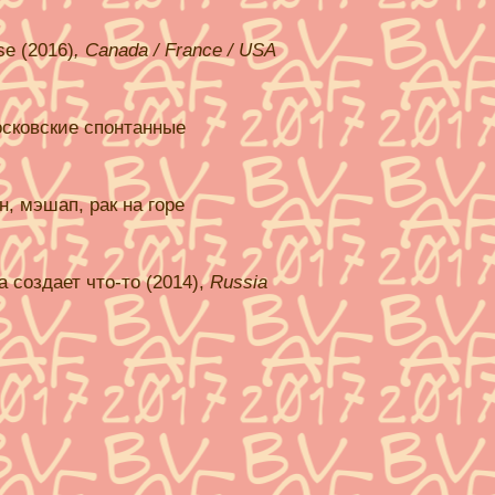
se (2016)
, Canada / France / USA
осковские спонтанные
йн, мэшап, рак на горе
 создает что-то (2014),
Russia