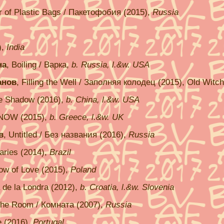
r of Plastic Bags / Пакетофобия (2015),
Russia
),
India
на
, Boiling / Варка,
b. Russia, l.&w. USA
анов
, Filling the Well / Заполняя колодец (2015), Old Witch
he Shadow (2016),
b. China, l.&w. USA
h NOW (2015),
b. Greece, l.&w. UK
в
, Untitled / Без названия (2016),
Russia
iaries (2014),
Brazil
ow of Love (2015),
Poland
a de la Londra (2012),
b. Croatia, l.&w. Slovenia
The Room / Комната (2007),
Russia
e (2016),
Portugal